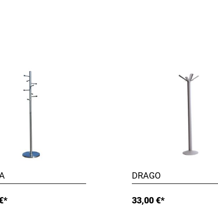
A
DRAGO
€*
33,00 €*