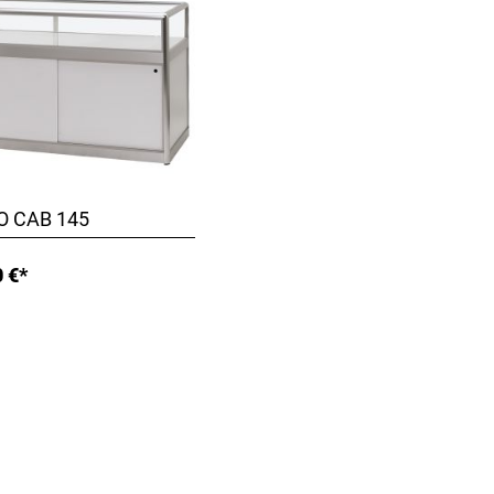
O CAB 145
 €*