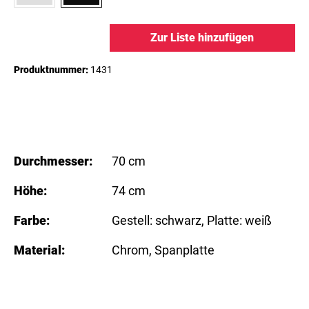
Zur Liste hinzufügen
Produktnummer:
1431
Durchmesser:
70 cm
Höhe:
74 cm
Farbe:
Gestell: schwarz
, Platte: weiß
Material:
Chrom
, Spanplatte